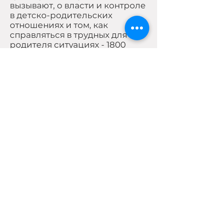
вызывают, о власти и контроле
в детско-родительских
отношениях и том, как
справляться в трудных для
родителя ситуациях - 1800
рублей;
11.
"Как быть счастливым, если
все вокруг всегда были
несчастны"
он посвящен тому,
как формируются
экзистенциальные конструкты
личности во взаимодействии с
родительскими практиками, и
как можно это перестраивать -
1800 рублей;
12.
Серия вебинаров о
границах:
-Что такое границы и почему
их нужно защищать?
-Границы в отношениях,