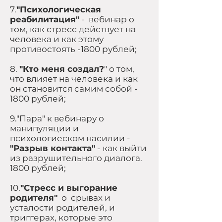
7.
"Психологическая
реабилитация"
- вебинар о
том, как стресс действует на
человека и как этому
противостоять -1800 рублей;
8.
"Кто меня создал?
" о том,
что влияет на человека и как
он становится самим собой -
1800 рублей;
9."Пара" к вебинару о
манипуляции и
психологиеском насилии -
"Разрыв контакта"
- как выйти
из разрушительного диалога.
1800 рублей;
10.
"Стресс и выгорание
родителя"
о срывах и
усталости родителей, и
триггерах, которые это