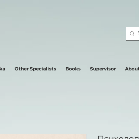
ika
Other Specialists
Books
Supervisor
About
Психолог